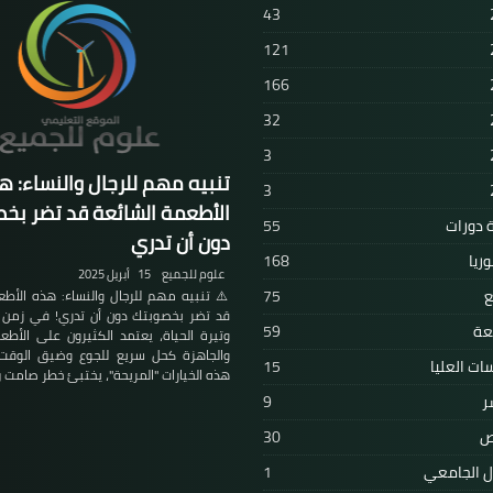
43
121
166
32
3
تنبيه مهم للرجال والنساء: ه
3
الأطعمة الشائعة قد تضر بخ
 دورات
55
دون أن تدري
وريا
168
علوم للجميع
15 أبريل 2025
ع
75
⚠️ تنبيه مهم للرجال والنساء: هذه الأطع
قد تضر بخصوبتك دون أن تدري! في زمن ت
عة
59
وتيرة الحياة، يعتمد الكثيرون على الأطع
والجاهزة كحل سريع للجوع وضيق الوقت
سات العليا
15
هذه الخيارات "المريحة"، يختبئ خطر صامت
ر
9
ص
30
ل الجامعي
1