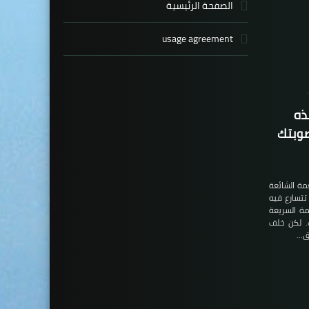
الصفحة الرئيسية
usage agreement
ذه
صوبتك
مة الشائعة
تسارع فيه
مة السريعة
. لكن خلف
 ق…