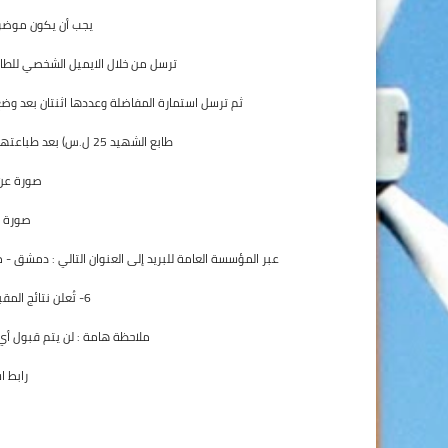
يجب أن يكون موضوع
ترسل من خلال الايميل الشخصي للطال
ثم ترسل استمارة المفاضلة وعددها اثنتان بعد وضع الطوابع ا
طابع الشهيد 25 ل.س) بعد طباعتها, منوهين إلى ضرورة توقيع النسختين من قبل الطالب.
صورة عن اله
صورة مصدق
عبر المؤسسة العامة للبريد إلى العنوان التالي : دمشق - مزة 
6- تُعلن نتائج المقبولين مع النتائج النهائية للمفاضلة.
ملاحظة هامة : لن يتم قبول أي طل
رابط ا